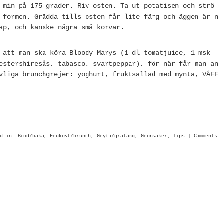
 min på 175 grader. Riv osten. Ta ut potatisen och strö 
 formen. Grädda tills osten får lite färg och äggen är n
ap, och kanske några små korvar.
 att man ska köra Bloody Marys (1 dl tomatjuice, 1 msk
estershiresås, tabasco, svartpeppar), för när får man an
vliga brunchgrejer: yoghurt, fruktsallad med mynta, VÅFF
ed in:
Bröd/baka
,
Frukost/brunch
,
Gryta/gratäng
,
Grönsaker
,
Tips
|
Comments