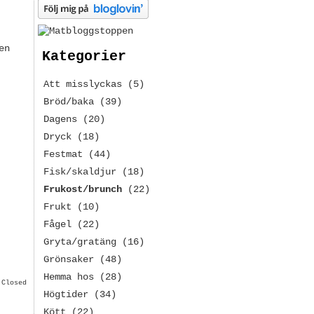
en
Kategorier
Att misslyckas
(5)
Bröd/baka
(39)
Dagens
(20)
Dryck
(18)
Festmat
(44)
Fisk/skaldjur
(18)
Frukost/brunch
(22)
Frukt
(10)
Fågel
(22)
Gryta/gratäng
(16)
Grönsaker
(48)
Hemma hos
(28)
 Closed
Högtider
(34)
Kött
(22)