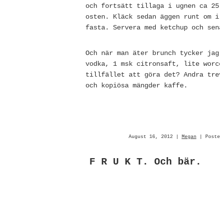
och fortsätt tillaga i ugnen ca 25
osten. Kläck sedan äggen runt om i
fasta. Servera med ketchup och sen
Och när man äter brunch tycker jag
vodka, 1 msk citronsaft, lite worc
tillfället att göra det? Andra tre
och kopiösa mängder kaffe.
August 16, 2012 |
Megan
| Post
F R U K T. Och bär.