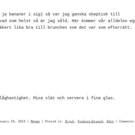
 ja bananer i sig) så var jag ganska skeptisk till
vad som helst så är jag såld. Här kommer vår alldeles eg
äkert lika bra till brunchen som det var som efterrätt.
låghastighet. Mixa slät och servera i fina glas.
anuary 15, 2013 |
Megan
| Posted in:
Dryck
,
Frukost/brunch
,
Sött
|
Comments