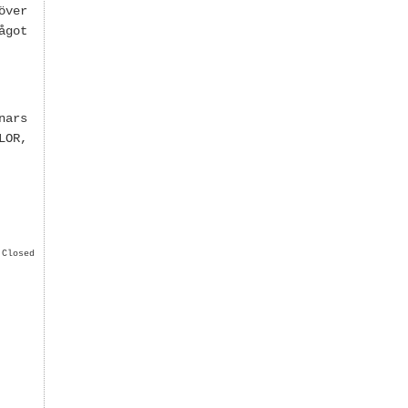
över
ågot
nars
LOR,
 Closed