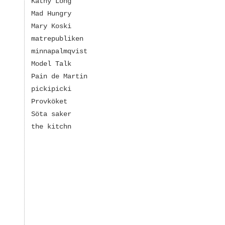
Kathy Long
Mad Hungry
Mary Koski
matrepubliken
minnapalmqvist
Model Talk
Pain de Martin
pickipicki
Provköket
Söta saker
the kitchn