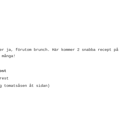
er ja, förutom brunch. Här kommer 2 snabba recept på
 många!
ost
rest
g tomatsåsen åt sidan)