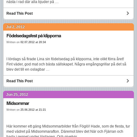
nästa i rad där alla bjuder på …
Read This Post
Jul 2, 2012
Födelsedagsfest på klipporna
Written on
02.07.2012 at 20:34
I lördags så firade Lina sin födelsedag på klipporna, inte olikt förra året!
Fint väder, god mat och bästa sällskapet. Några engångsgrillar på det så
blev det till en oslagbar …
Read This Post
Jun 25, 2012
Midsommar
Written on
25.06.2012 at 21:21
Här kommer ett gäng Midsommarbilder från Föglö! Hade, som de flesta, tur
med vädret på Midsommarafton. Däremot blev det När och Fjärran och
bada i regnet under lördagen. Och givetvis …