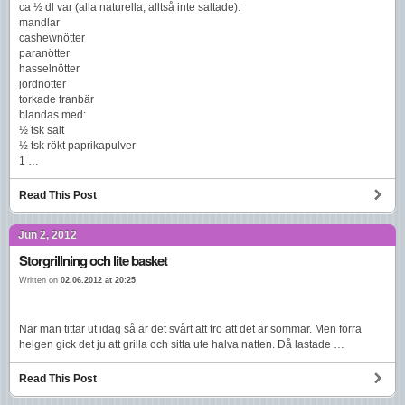
ca ½ dl var (alla naturella, alltså inte saltade):
mandlar
cashewnötter
paranötter
hasselnötter
jordnötter
torkade tranbär
blandas med:
½ tsk salt
½ tsk rökt paprikapulver
1 …
Read This Post
Jun 2, 2012
Storgrillning och lite basket
Written on
02.06.2012 at 20:25
När man tittar ut idag så är det svårt att tro att det är sommar. Men förra
helgen gick det ju att grilla och sitta ute halva natten. Då lastade …
Read This Post