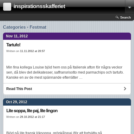
inspirationsskafferiet
Search
Categories › Festmat
Nov 11, 2012
Tartufo!
Written on
11.11.2012 at 20:57
Min fina kollega Louise bjöd hem oss på Italiensk afton för några veckor
sen, då blev det delikatesser, saffransrisotto med parmachips och tartufo.
Kanske en av de mest spännande efterrätter …
Read This Post
Oct 29, 2012
Lite soppa, lite paj, lite lingon
Written on
29.10.2012 at 21:17
Bjöd på lite fransk löksoppa, grönkålspaj (för att fortsätta på