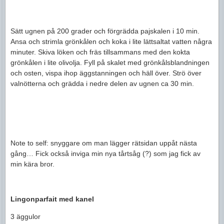
Sätt ugnen på 200 grader och förgrädda pajskalen i 10 min.
Ansa och strimla grönkålen och koka i lite lättsaltat vatten några
minuter. Skiva löken och fräs tillsammans med den kokta
grönkålen i lite olivolja. Fyll på skalet med grönkålsblandningen
och osten, vispa ihop äggstanningen och häll över. Strö över
valnötterna och grädda i nedre delen av ugnen ca 30 min.
Note to self: snyggare om man lägger rätsidan uppåt nästa
gång… Fick också inviga min nya tårtsåg (?) som jag fick av
min kära bror.
Lingonparfait med kanel
3 äggulor