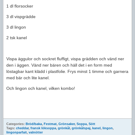
1 dl florsocker
3 dl vispgrädde
3 dl lingon
2 tsk kanel
Vispa äggulor och sockret fluffigt, vispa grädden och vänd ner
den i äggen. Vänd ner bären och häll det i en form med
löstagbar kant klädd i plastfolie. Frys minst 1 timme och garnera
med bär och lite kanel.
Och lingon och kanel, vilken kombo!
Categories:
Bröd/baka
,
Festmat
,
Grönsaker
,
Soppa
,
Sött
Tags:
cheddar
,
fransk löksoppa
,
grönkål
,
grönkålspaj
,
kanel
,
lingon
,
lingonparfait
,
valnötter