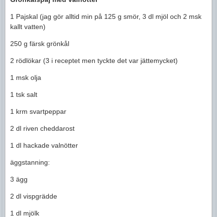
1 Pajskal (jag gör alltid min på 125 g smör, 3 dl mjöl och 2 msk
kallt vatten)
250 g färsk grönkål
2 rödlökar (3 i receptet men tyckte det var jättemycket)
1 msk olja
1 tsk salt
1 krm svartpeppar
2 dl riven cheddarost
1 dl hackade valnötter
äggstanning:
3 ägg
2 dl vispgrädde
1 dl mjölk