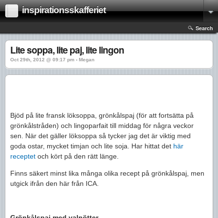
inspirationsskafferiet
Search
Lite soppa, lite paj, lite lingon
Oct 29th, 2012 @ 09:17 pm › Megan
Bjöd på lite fransk löksoppa, grönkålspaj (för att fortsätta på
grönkålstråden) och lingoparfait till middag för några veckor
sen. När det gäller löksoppa så tycker jag det är viktig med
goda ostar, mycket timjan och lite soja. Har hittat det
här
receptet
och kört på den rätt länge.
Finns säkert minst lika många olika recept på grönkålspaj, men
utgick ifrån den här från ICA.
Grönkålspaj med valnötter