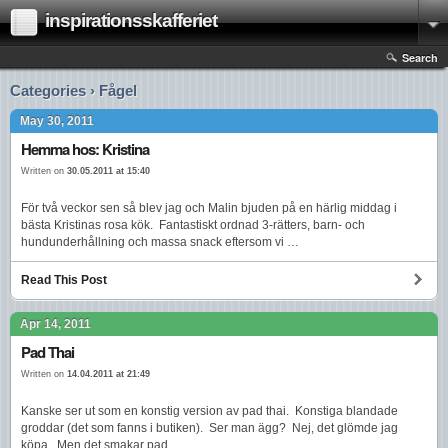
inspirationsskafferiet
Search
Categories › Fågel
May 30, 2011
Hemma hos: Kristina
Written on
30.05.2011 at 15:40
För två veckor sen så blev jag och Malin bjuden på en härlig middag i
bästa Kristinas rosa kök. Fantastiskt ordnad 3-rätters, barn- och
hundunderhållning och massa snack eftersom vi …
Read This Post
Apr 14, 2011
Pad Thai
Written on
14.04.2011 at 21:49
Kanske ser ut som en konstig version av pad thai. Konstiga blandade
groddar (det som fanns i butiken). Ser man ägg? Nej, det glömde jag
köpa. Men det smakar pad …