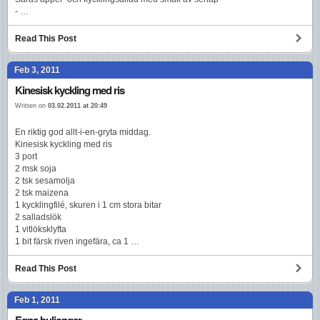
- …
Read This Post
Feb 3, 2011
Kinesisk kyckling med ris
Written on
03.02.2011 at 20:49
En riktig god allt-i-en-gryta middag.
Kinesisk kyckling med ris
3 port
2 msk soja
2 tsk sesamolja
2 tsk maizena
1 kycklingfilé, skuren i 1 cm stora bitar
2 salladslök
1 vitlöksklyfta
1 bit färsk riven ingefära, ca 1 …
Read This Post
Feb 1, 2011
Egna buljonger