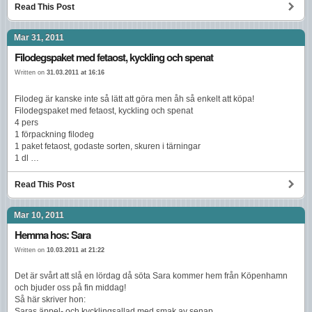
Read This Post
Mar 31, 2011
Filodegspaket med fetaost, kyckling och spenat
Written on
31.03.2011 at 16:16
Filodeg är kanske inte så lätt att göra men åh så enkelt att köpa!
Filodegspaket med fetaost, kyckling och spenat
4 pers
1 förpackning filodeg
1 paket fetaost, godaste sorten, skuren i tärningar
1 dl …
Read This Post
Mar 10, 2011
Hemma hos: Sara
Written on
10.03.2011 at 21:22
Det är svårt att slå en lördag då söta Sara kommer hem från Köpenhamn
och bjuder oss på fin middag!
Så här skriver hon:
Saras äppel- och kycklingsallad med smak av senap