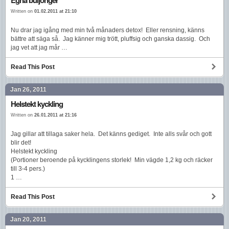
Written on
01.02.2011 at 21:10
Nu drar jag igång med min två månaders detox! Eller rensning, känns
bättre att säga så. Jag känner mig trött, pluffsig och ganska dassig. Och
jag vet att jag mår …
Read This Post
Jan 26, 2011
Helstekt kyckling
Written on
26.01.2011 at 21:16
Jag gillar att tillaga saker hela. Det känns gediget. Inte alls svår och gott
blir det!
Helstekt kyckling
(Portioner beroende på kycklingens storlek! Min vägde 1,2 kg och räcker
till 3-4 pers.)
1 …
Read This Post
Jan 20, 2011