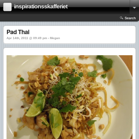
inspirationsskafferiet
Search
Pad Thai
Apr 14th, 2011 @ 09:49 pm › Megan