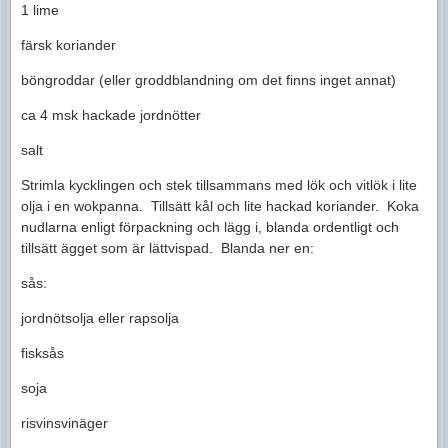
1 lime
färsk koriander
böngroddar (eller groddblandning om det finns inget annat)
ca 4 msk hackade jordnötter
salt
Strimla kycklingen och stek tillsammans med lök och vitlök i lite
olja i en wokpanna. Tillsätt kål och lite hackad koriander. Koka
nudlarna enligt förpackning och lägg i, blanda ordentligt och
tillsätt ägget som är lättvispad. Blanda ner en:
sås:
jordnötsolja eller rapsolja
fisksås
soja
risvinsvinäger