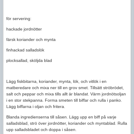
för servering:
hackade jordnötter
färsk koriander och mynta
finhackad salladslök
plocksallad, sköljda blad
Lägg fiskbitarna, koriander, mynta, lök, och vitlök i en
matberedare och mixa ner till en grov smet. Tillsätt ströbrödet,
salt och peppar och mixa tills allt är blandat. Värm jordnötsoljan
i en stor stekpanna. Forma smeten till biffar och rulla i panko.
Lägg biffarna i oljan och fritera.
Blanda ingredienserna till såsen. Lägg upp en biff på varje
salladsblad, strö över jordnötter, koriander och myntablad. Rulla
upp salladsbladet och doppa i såsen.