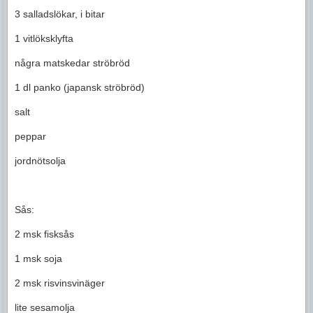
3 salladslökar, i bitar
1 vitlöksklyfta
några matskedar ströbröd
1 dl panko (japansk ströbröd)
salt
peppar
jordnötsolja
Sås:
2 msk fisksås
1 msk soja
2 msk risvinsvinäger
lite sesamolja