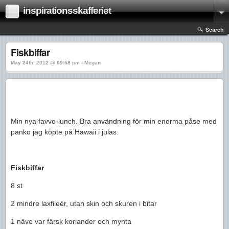
inspirationsskafferiet
Search
Fiskbiffar
May 24th, 2012 @ 09:58 pm › Megan
Min nya favvo-lunch. Bra användning för min enorma påse med
panko jag köpte på Hawaii i julas.
Fiskbiffar
8 st
2 mindre laxfileér, utan skin och skuren i bitar
1 näve var färsk koriander och mynta