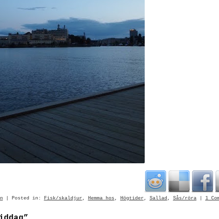
n
| Posted in:
Fisk/skaldjur
,
Hemma hos
,
Högtider
,
Sallad
,
Sås/röra
|
1 Co
iddag”