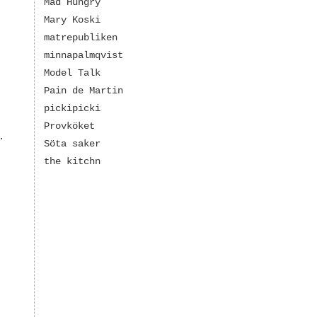
Mad Hungry
Mary Koski
matrepubliken
minnapalmqvist
Model Talk
Pain de Martin
pickipicki
Provköket
.
Söta saker
the kitchn