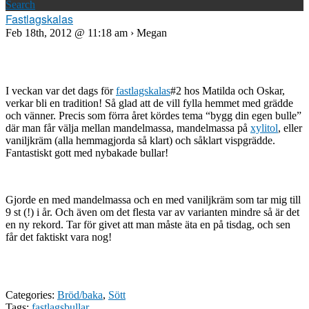
Search
Fastlagskalas
Feb 18th, 2012 @ 11:18 am › Megan
I veckan var det dags för
fastlagskalas
#2 hos Matilda och Oskar,
verkar bli en tradition! Så glad att de vill fylla hemmet med grädde
och vänner. Precis som förra året kördes tema “bygg din egen bulle”
där man får välja mellan mandelmassa, mandelmassa på
xylitol
, eller
vaniljkräm (alla hemmagjorda så klart) och såklart vispgrädde.
Fantastiskt gott med nybakade bullar!
Gjorde en med mandelmassa och en med vaniljkräm som tar mig till
9 st (!) i år. Och även om det flesta var av varianten mindre så är det
en ny rekord. Tar för givet att man måste äta en på tisdag, och sen
får det faktiskt vara nog!
Categories:
Bröd/baka
,
Sött
Tags:
fastlagsbullar