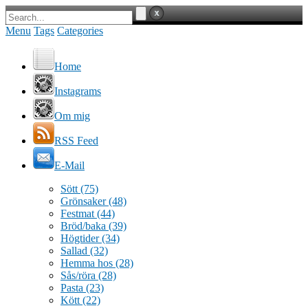
Menu
Tags
Categories
Home
Instagrams
Om mig
RSS Feed
E-Mail
Sött
(75)
Grönsaker
(48)
Festmat
(44)
Bröd/baka
(39)
Högtider
(34)
Sallad
(32)
Hemma hos
(28)
Sås/röra
(28)
Pasta
(23)
Kött
(22)