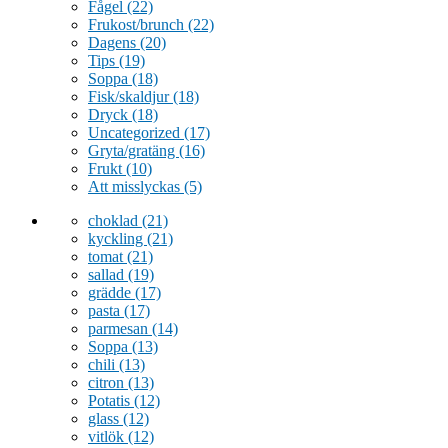
Fågel
(22)
Frukost/brunch
(22)
Dagens
(20)
Tips
(19)
Soppa
(18)
Fisk/skaldjur
(18)
Dryck
(18)
Uncategorized
(17)
Gryta/gratäng
(16)
Frukt
(10)
Att misslyckas
(5)
choklad
(21)
kyckling
(21)
tomat
(21)
sallad
(19)
grädde
(17)
pasta
(17)
parmesan
(14)
Soppa
(13)
chili
(13)
citron
(13)
Potatis
(12)
glass
(12)
vitlök
(12)