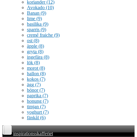
koriander
(12)
Avokado
(10)
Banan
(9)
lime
(9)
basilika
(9)
sparris
(9)
cremé fraiche
(9)
ost
(8)
äpple
(8)
gryta
(8)
ingefära
(8)
lök
(8)
morot
(8)
hallon
(8)
kokos
(7)
ägg
(7)
bönor
(7)
paprika
(7)
honung
(7)
timjan
(7)
yoghurt
(7)
fänkål
(6)
inspirationsskafferiet