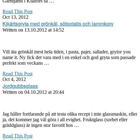
Garntjänst i Kilafors så …
Read This Post
Oct 13, 2012
Kikärtsgryta med grönkål, sötpotatis och lammkorv
Written on
13.10.2012 at 14:52
Vill äta grönkål mest hela tiden, i pasta, pajer, sallader, grytor you
name it. Ny fick det vara med i en enkel och god gryta som passade
perfekt som veckans …
Read This Post
Oct 4, 2012
Jordgubbsglass
Written on
04.10.2012 at 20:44
Jag håller fortfarande på att testa olika recept i min glassmaskin, eller
ja, det kommer jag väl göra i all evighet. Fruktglass (sorbet eller
gräddglass) är ingen stor favorit hos …
Read This Post