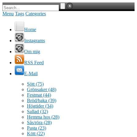
Menu
Tags
Categories
Home
Instagrams
Om mig
RSS Feed
E-Mail
Sött
(75)
Grönsaker
(48)
Festmat
(44)
Bröd/baka
(39)
Högtider
(34)
Sallad
(32)
Hemma hos
(28)
Sås/röra
(28)
Pasta
(23)
Kött
(22)