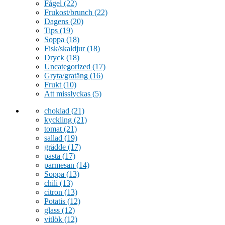
Fågel
(22)
Frukost/brunch
(22)
Dagens
(20)
Tips
(19)
Soppa
(18)
Fisk/skaldjur
(18)
Dryck
(18)
Uncategorized
(17)
Gryta/gratäng
(16)
Frukt
(10)
Att misslyckas
(5)
choklad
(21)
kyckling
(21)
tomat
(21)
sallad
(19)
grädde
(17)
pasta
(17)
parmesan
(14)
Soppa
(13)
chili
(13)
citron
(13)
Potatis
(12)
glass
(12)
vitlök
(12)