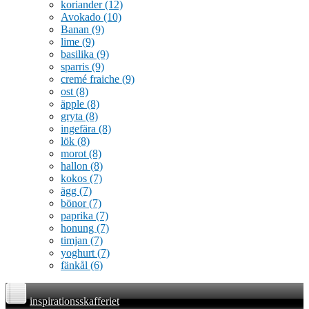
koriander
(12)
Avokado
(10)
Banan
(9)
lime
(9)
basilika
(9)
sparris
(9)
cremé fraiche
(9)
ost
(8)
äpple
(8)
gryta
(8)
ingefära
(8)
lök
(8)
morot
(8)
hallon
(8)
kokos
(7)
ägg
(7)
bönor
(7)
paprika
(7)
honung
(7)
timjan
(7)
yoghurt
(7)
fänkål
(6)
inspirationsskafferiet