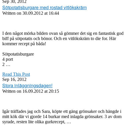
Sep 30, 2012
Sötpotatisburgare med rostad vitlökskräm
Written on
30.09.2012 at 16:44
I den något mörka bilden ovan så gömmer det sig en fantastisk god
biff på sötpotatis och bönor. Och en vitlökskräm to die for. Här
kommer recept på båda!
Sötpotatisburgare
4 port
2 …
Read This Post
Sep 16, 2012
Stora inläggningsdagen!
Written on
16.09.2012 at 20:15
Igår träffades jag och Sara, köpte ett gäng grönsaker och hängde i
mitt kök där vi gjorde 14 burkar med inlagda grönsaker. 3 av dom
syrade, resten lite olika gurkrecept, …