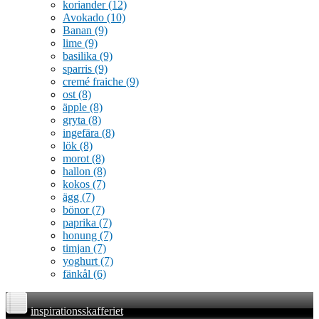
koriander
(12)
Avokado
(10)
Banan
(9)
lime
(9)
basilika
(9)
sparris
(9)
cremé fraiche
(9)
ost
(8)
äpple
(8)
gryta
(8)
ingefära
(8)
lök
(8)
morot
(8)
hallon
(8)
kokos
(7)
ägg
(7)
bönor
(7)
paprika
(7)
honung
(7)
timjan
(7)
yoghurt
(7)
fänkål
(6)
inspirationsskafferiet