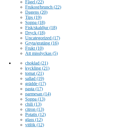
Fågel
(22)
Frukost/brunch
(22)
Dagens
(20)
Tips
(19)
Soppa
(18)
Fisk/skaldjur
(18)
Dryck
(18)
Uncategorized
(17)
Gryta/gratäng
(16)
Frukt
(10)
Att misslyckas
(5)
choklad
(21)
kyckling
(21)
tomat
(21)
sallad
(19)
grädde
(17)
pasta
(17)
parmesan
(14)
Soppa
(13)
chili
(13)
citron
(13)
Potatis
(12)
glass
(12)
vitlök
(12)