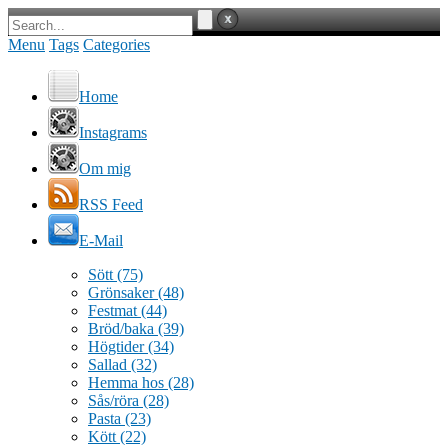
Menu
Tags
Categories
Home
Instagrams
Om mig
RSS Feed
E-Mail
Sött
(75)
Grönsaker
(48)
Festmat
(44)
Bröd/baka
(39)
Högtider
(34)
Sallad
(32)
Hemma hos
(28)
Sås/röra
(28)
Pasta
(23)
Kött
(22)