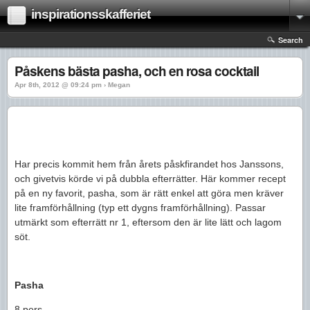
inspirationsskafferiet
Search
Påskens bästa pasha, och en rosa cocktail
Apr 8th, 2012 @ 09:24 pm › Megan
Har precis kommit hem från årets påskfirandet hos Janssons,
och givetvis körde vi på dubbla efterrätter. Här kommer recept
på en ny favorit, pasha, som är rätt enkel att göra men kräver
lite framförhållning (typ ett dygns framförhållning). Passar
utmärkt som efterrätt nr 1, eftersom den är lite lätt och lagom
söt.
Pasha
8 pers