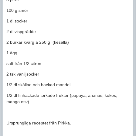
100 g smör
1 dl socker
2 dl vispgrädde
2 burkar kvarg á 250 g (kesella)
1 ägg
saft från 1/2 citron
2 tsk vaniljsocker
1/2 dl skållad och hackad mandel
1/2 dl finhackade torkade frukter (papaya, ananas, kokos,
mango osv)
Ursprungliga receptet från Pirkka.