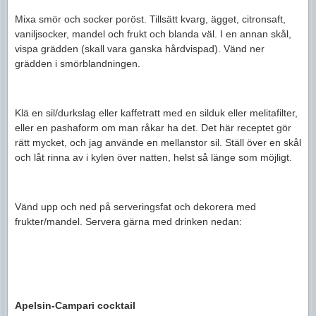
Mixa smör och socker poröst. Tillsätt kvarg, ägget, citronsaft,
vaniljsocker, mandel och frukt och blanda väl. I en annan skål,
vispa grädden (skall vara ganska hårdvispad). Vänd ner
grädden i smörblandningen.
Klä en sil/durkslag eller kaffetratt med en silduk eller melitafilter,
eller en pashaform om man råkar ha det. Det här receptet gör
rätt mycket, och jag använde en mellanstor sil. Ställ över en skål
och låt rinna av i kylen över natten, helst så länge som möjligt.
Vänd upp och ned på serveringsfat och dekorera med
frukter/mandel. Servera gärna med drinken nedan:
Apelsin-Campari cocktail