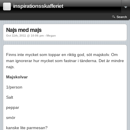
inspirationsskafferiet
Search
Najs med majs
Oct 11th, 2011 @ 10:06 pm › Megan
Finns inte mycket som toppar en riktig god, söt majskolv. Om
man ignorerar hur mycket som fastnar i tänderna. Det är mindre
najs.
Majskolvar
1/person
Salt
peppar
smör
kanske lite parmesan?