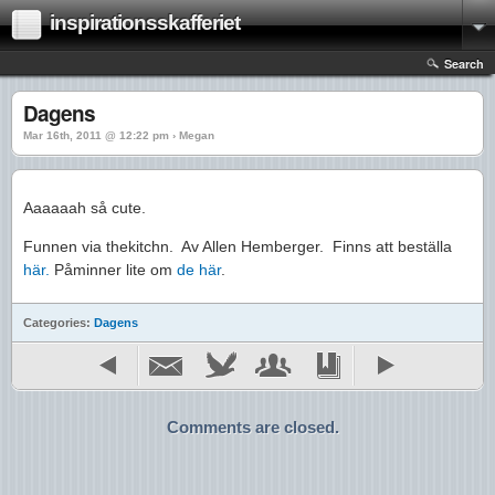
inspirationsskafferiet
Search
Dagens
Mar 16th, 2011 @ 12:22 pm › Megan
Aaaaaah så cute.
Funnen via thekitchn. Av Allen Hemberger. Finns att beställa
här.
Påminner lite om
de här
.
Categories:
Dagens
Comments are closed.