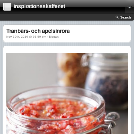
inspirationsskafferiet
Search
Tranbärs- och apelsinröra
Nov 30th, 2010 @ 08:50 pm › Megan