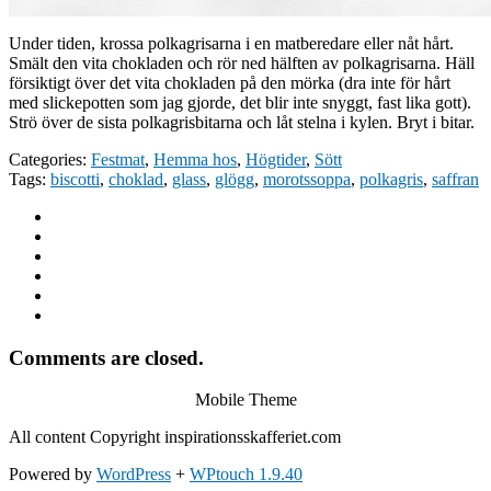
Under tiden, krossa polkagrisarna i en matberedare eller nåt hårt.
Smält den vita chokladen och rör ned hälften av polkagrisarna. Häll
försiktigt över det vita chokladen på den mörka (dra inte för hårt
med slickepotten som jag gjorde, det blir inte snyggt, fast lika gott).
Strö över de sista polkagrisbitarna och låt stelna i kylen. Bryt i bitar.
Categories:
Festmat
,
Hemma hos
,
Högtider
,
Sött
Tags:
biscotti
,
choklad
,
glass
,
glögg
,
morotssoppa
,
polkagris
,
saffran
Comments are closed.
Mobile Theme
All content Copyright inspirationsskafferiet.com
Powered by
WordPress
+
WPtouch 1.9.40