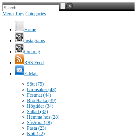
Menu
Tags
Categories
Home
Instagrams
Om mig
RSS Feed
E-Mail
Sött
(75)
Grönsaker
(48)
Festmat
(44)
Bröd/baka
(39)
Högtider
(34)
Sallad
(32)
Hemma hos
(28)
Sås/röra
(28)
Pasta
(23)
Kött
(22)