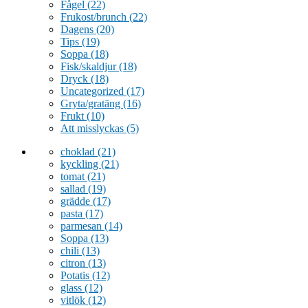
Fågel
(22)
Frukost/brunch
(22)
Dagens
(20)
Tips
(19)
Soppa
(18)
Fisk/skaldjur
(18)
Dryck
(18)
Uncategorized
(17)
Gryta/gratäng
(16)
Frukt
(10)
Att misslyckas
(5)
choklad
(21)
kyckling
(21)
tomat
(21)
sallad
(19)
grädde
(17)
pasta
(17)
parmesan
(14)
Soppa
(13)
chili
(13)
citron
(13)
Potatis
(12)
glass
(12)
vitlök
(12)