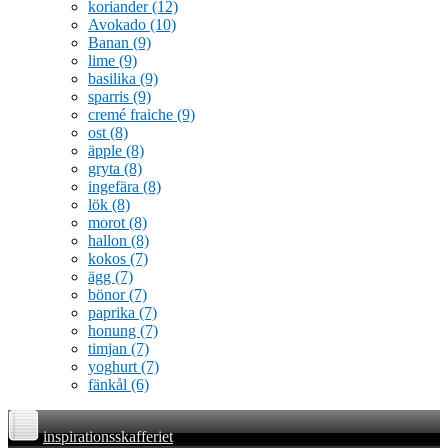
koriander
(12)
Avokado
(10)
Banan
(9)
lime
(9)
basilika
(9)
sparris
(9)
cremé fraiche
(9)
ost
(8)
äpple
(8)
gryta
(8)
ingefära
(8)
lök
(8)
morot
(8)
hallon
(8)
kokos
(7)
ägg
(7)
bönor
(7)
paprika
(7)
honung
(7)
timjan
(7)
yoghurt
(7)
fänkål
(6)
inspirationsskafferiet