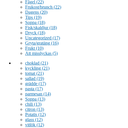
Fågel
(22)
Frukost/brunch
(22)
Dagens
(20)
Tips
(19)
Soppa
(18)
Fisk/skaldjur
(18)
Dryck
(18)
Uncategorized
(17)
Gryta/gratäng
(16)
Frukt
(10)
Att misslyckas
(5)
choklad
(21)
kyckling
(21)
tomat
(21)
sallad
(19)
grädde
(17)
pasta
(17)
parmesan
(14)
Soppa
(13)
chili
(13)
citron
(13)
Potatis
(12)
glass
(12)
vitlök
(12)