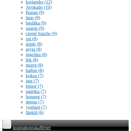
koriander
(12)
Avokado
(10)
Banan
(9)
lime
(9)
basilika
(9)
sparris
(9)
cremé fraiche
(9)
ost
(8)
äpple
(8)
gryta
(8)
ingefära
(8)
lök
(8)
morot
(8)
hallon
(8)
kokos
(7)
ägg
(7)
bönor
(7)
paprika
(7)
honung
(7)
timjan
(7)
yoghurt
(7)
fänkål
(6)
inspirationsskafferiet