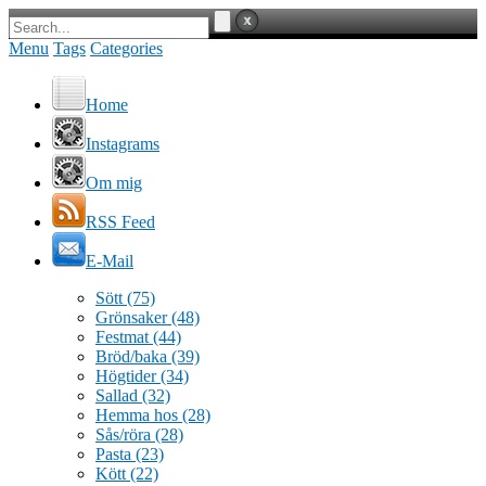
Menu
Tags
Categories
Home
Instagrams
Om mig
RSS Feed
E-Mail
Sött
(75)
Grönsaker
(48)
Festmat
(44)
Bröd/baka
(39)
Högtider
(34)
Sallad
(32)
Hemma hos
(28)
Sås/röra
(28)
Pasta
(23)
Kött
(22)