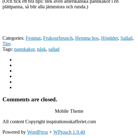
(Och fick ett bra tips: stek även amerikanska pannkakor i en
plättpanna, så blir alla jämnstora och runda.)
Categories:
Festmat
,
Frukost/brunch
,
Hemma hos
,
Högtider
,
Sallad
,
Tips
Tags:
pannkakor
,
påsk
,
sallad
Comments are closed.
Mobile Theme
All content Copyright inspirationsskafferiet.com
Powered by
WordPress
+
WPtouch 1.9.40