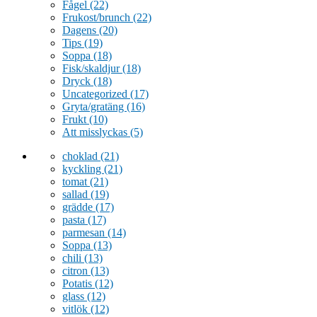
Fågel
(22)
Frukost/brunch
(22)
Dagens
(20)
Tips
(19)
Soppa
(18)
Fisk/skaldjur
(18)
Dryck
(18)
Uncategorized
(17)
Gryta/gratäng
(16)
Frukt
(10)
Att misslyckas
(5)
choklad
(21)
kyckling
(21)
tomat
(21)
sallad
(19)
grädde
(17)
pasta
(17)
parmesan
(14)
Soppa
(13)
chili
(13)
citron
(13)
Potatis
(12)
glass
(12)
vitlök
(12)