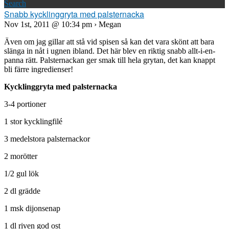
Search
Snabb kycklinggryta med palsternacka
Nov 1st, 2011 @ 10:34 pm › Megan
Även om jag gillar att stå vid spisen så kan det vara skönt att bara
slänga in nåt i ugnen ibland. Det här blev en riktig snabb allt-i-en-
panna rätt. Palsternackan ger smak till hela grytan, det kan knappt
bli färre ingredienser!
Kycklinggryta med palsternacka
3-4 portioner
1 stor kycklingfilé
3 medelstora palsternackor
2 morötter
1/2 gul lök
2 dl grädde
1 msk dijonsenap
1 dl riven god ost