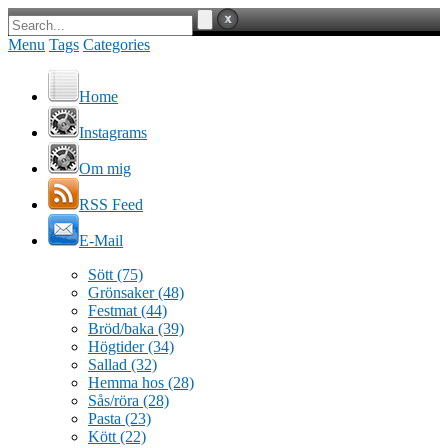
Menu
Tags
Categories
Home
Instagrams
Om mig
RSS Feed
E-Mail
Sött
(75)
Grönsaker
(48)
Festmat
(44)
Bröd/baka
(39)
Högtider
(34)
Sallad
(32)
Hemma hos
(28)
Sås/röra
(28)
Pasta
(23)
Kött
(22)