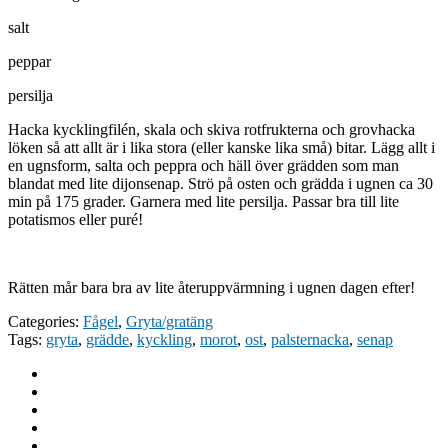
salt
peppar
persilja
Hacka kycklingfilén, skala och skiva rotfrukterna och grovhacka
löken så att allt är i lika stora (eller kanske lika små) bitar. Lägg allt i
en ugnsform, salta och peppra och häll över grädden som man
blandat med lite dijonsenap. Strö på osten och grädda i ugnen ca 30
min på 175 grader. Garnera med lite persilja. Passar bra till lite
potatismos eller puré!
Rätten mår bara bra av lite återuppvärmning i ugnen dagen efter!
Categories:
Fågel
,
Gryta/gratäng
Tags:
gryta
,
grädde
,
kyckling
,
morot
,
ost
,
palsternacka
,
senap