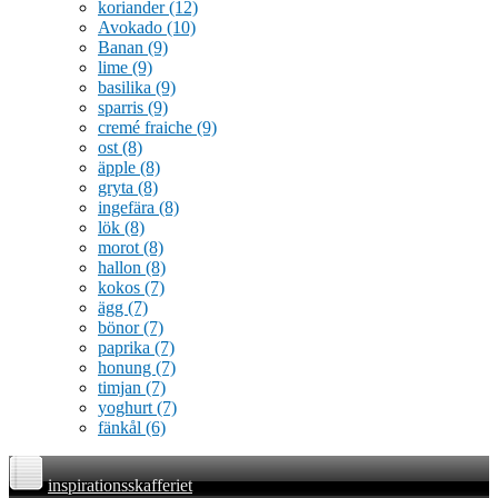
koriander
(12)
Avokado
(10)
Banan
(9)
lime
(9)
basilika
(9)
sparris
(9)
cremé fraiche
(9)
ost
(8)
äpple
(8)
gryta
(8)
ingefära
(8)
lök
(8)
morot
(8)
hallon
(8)
kokos
(7)
ägg
(7)
bönor
(7)
paprika
(7)
honung
(7)
timjan
(7)
yoghurt
(7)
fänkål
(6)
inspirationsskafferiet